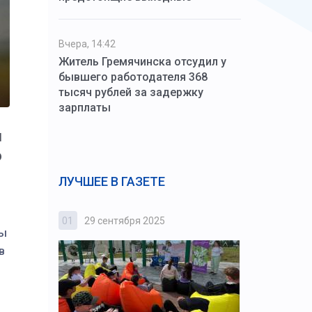
Вчера, 14:42
Житель Гремячинска отсудил у
бывшего работодателя 368
тысяч рублей за задержку
зарплаты
и
о
ЛУЧШЕЕ В ГАЗЕТЕ
01
29 сентября 2025
02
3 октября
мы
в