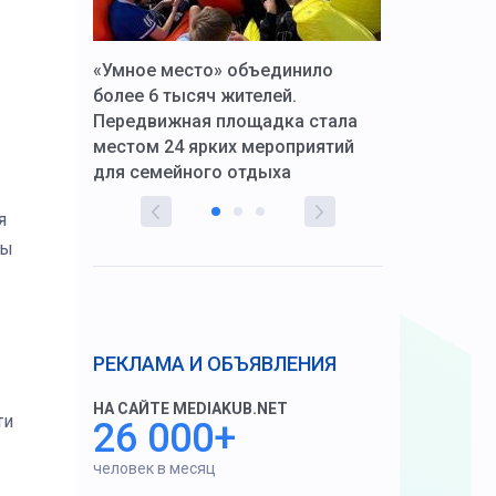
к Алексей
«Умное место» объединило
Вопрос цено
щения со
более 6 тысяч жителей.
года. Прокур
Передвижная площадка стала
восстановил
тскую
местом 24 ярких мероприятий
работников 
для семейного отдыха
здравоохран
я
ты
РЕКЛАМА И ОБЪЯВЛЕНИЯ
НА САЙТЕ MEDIAKUB.NET
ти
26 000+
человек в месяц