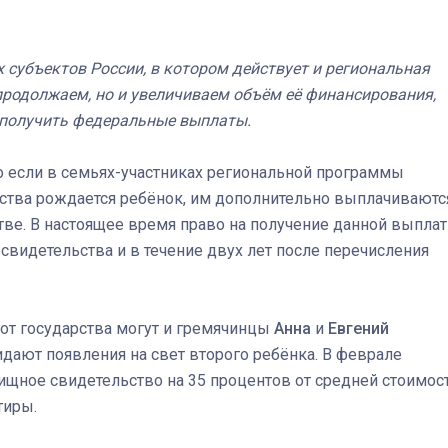
Штурмовик огня. Каза
 субъектов России, в котором действует и региональная
Коробов после возвра
родолжаем, но и увеличиваем объём её финансирования,
спецоперации сделал
ел получить федеральные выплаты.
реальностью свою де
мечту
 если в семьях-участниках региональной программы
ства рождается ребёнок, им дополнительно выплачиваютс
тве. В настоящее время право на получение данной выпла
 свидетельства и в течение двух лет после перечисления
от государства могут и гремячинцы
Анна
и
Евгений
ожидают появления на свет второго ребёнка. В феврале
ищное свидетельство на 35 процентов от средней стоимос
тиры.