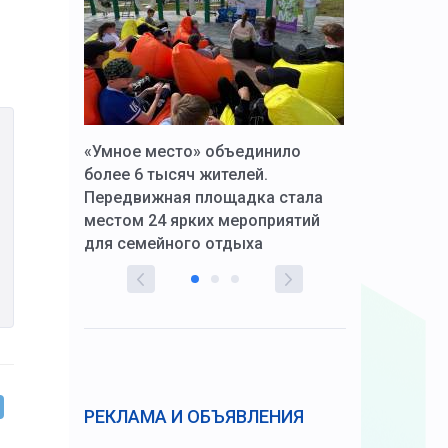
к Алексей
«Умное место» объединило
Вопрос цено
щения со
более 6 тысяч жителей.
года. Прокур
Передвижная площадка стала
восстановил
тскую
местом 24 ярких мероприятий
работников 
для семейного отдыха
здравоохран
РЕКЛАМА И ОБЪЯВЛЕНИЯ