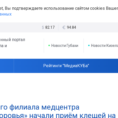
et, Вы подтверждаете использование сайтом cookies Вашег
данных
82.17
94.84
нный портал
ла и
Новости Губахи
Новости Кизел
Рейтинги "МедиаКУБа"
ого филиала медцентра
оровья» начали приём клещей на