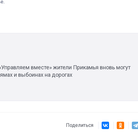
ве
.
Штурмовик огня. Каза
Коробов после возвра
спецоперации сделал
 «Управляем вместе» жители Прикамья вновь могут
реальностью свою де
ямах и выбоинах на дорогах
мечту
Поделиться