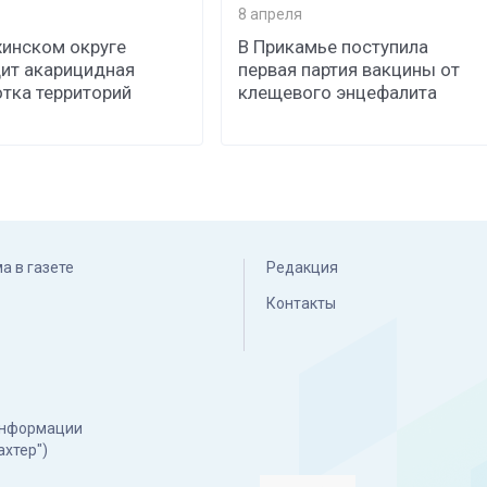
8 апреля
хинском округе
В Прикамье поступила
ит акарицидная
первая партия вакцины от
тка территорий
клещевого энцефалита
а в газете
Редакция
Контакты
 информации
ахтер")