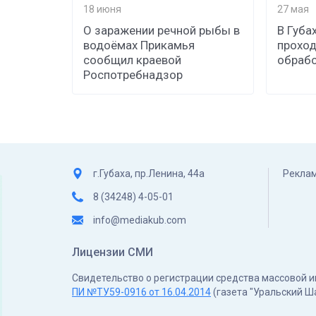
18 июня
27 мая
О заражении речной рыбы в
В Губа
водоёмах Прикамья
проход
сообщил краевой
обрабо
Роспотребнадзор
г.Губаха, пр.Ленина, 44а
Реклам
8 (34248) 4-05-01
info@mediakub.com
Лицензии СМИ
Свидетельство о регистрации средства массовой
ПИ №ТУ59-0916 от 16.04.2014
(газета "Уральский Ш