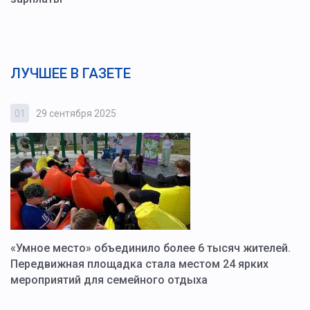
ЛУЧШЕЕ В ГАЗЕТЕ
01
29 сентября 2025
0
«Умное место» объединило более 6 тысяч жителей.
В
ю
Передвижная площадка стала местом 24 ярких
Г
мероприятий для семейного отдыха
у