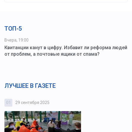
ТОП-5
Вчера, 19:00
Квитанции канут в цифру. Избавит ли реформа людей
от проблем, а почтовые ящики от спама?
ЛУЧШЕЕ В ГАЗЕТЕ
01
29 сентября 2025
0