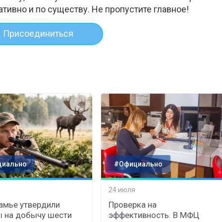
ативно и по существу. Не пропустите главное!
Присоединиться
циально
#Официально
24 июля
амье утвердили
Проверка на
 на добычу шести
эффективность. В МФЦ