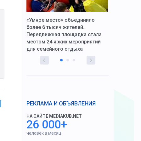
к Алексей
«Умное место» объединило
Вопрос цено
щения со
более 6 тысяч жителей.
года. Прокур
Передвижная площадка стала
восстановил
тскую
местом 24 ярких мероприятий
работников 
для семейного отдыха
здравоохран
РЕКЛАМА И ОБЪЯВЛЕНИЯ
НА САЙТЕ MEDIAKUB.NET
26 000+
человек в месяц