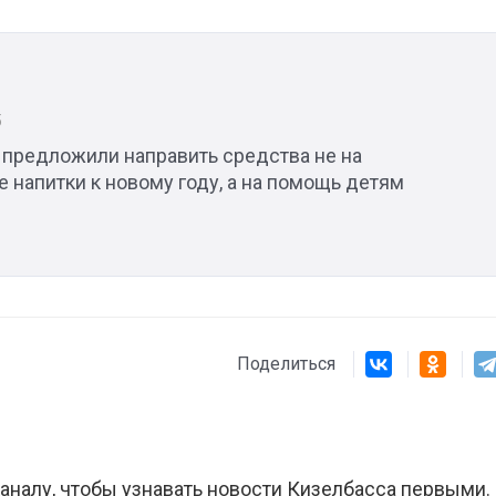
Штурмовик огня. Каза
Коробов после возвра
спецоперации сделал
5
реальностью свою де
 предложили направить средства не на
мечту
 напитки к новому году, а на помощь детям
Поделиться
аналу, чтобы узнавать новости Кизелбасса первыми.