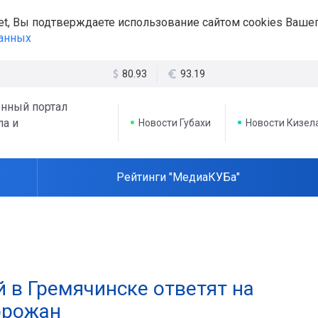
et, Вы подтверждаете использование сайтом cookies Вашег
данных
80.93
93.19
нный портал
ла и
Новости Губахи
Новости Кизел
Рейтинги "МедиаКУБа"
 в Гремячинске ответят на
орожан