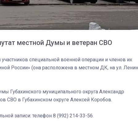
утат местной Думы и ветеран СВО
я участников специальной военной операции и членов их
ной России» (она расположена в местном ДК, на ул. Ленин
умы Губахинского муниципального округа Александр
03
4 октября 2025
ов СВО в Губахинском округе Алексей Коробов.
ной записи: телефон 8 (992) 214-33-56.