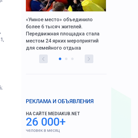
к Алексей
«Умное место» объединило
Вопрос цено
щения со
более 6 тысяч жителей.
года. Прокур
,
Передвижная площадка стала
восстановил
1,
тскую
местом 24 ярких мероприятий
работников 
для семейного отдыха
здравоохран
6;
РЕКЛАМА И ОБЪЯВЛЕНИЯ
НА САЙТЕ MEDIAKUB.NET
26 000+
человек в месяц