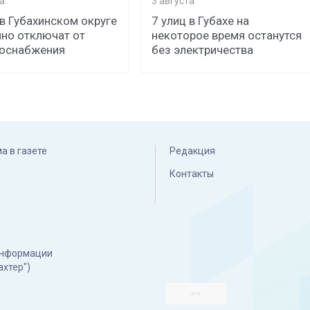
а
3 августа
 в Губахинском округе
7 улиц в Губахе на
но отключат от
некоторое время останутся
роснабжения
без электричества
а в газете
Редакция
Контакты
 информации
ахтер")