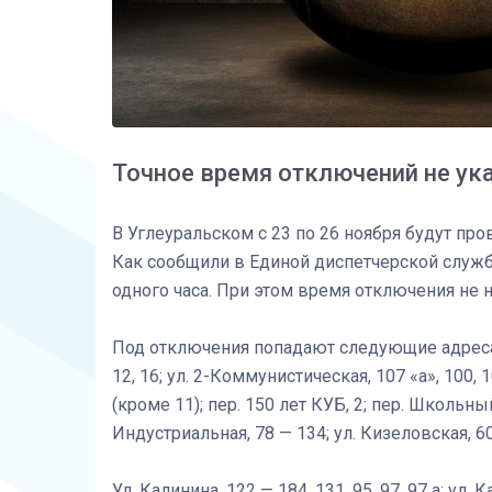
Точное время отключений не ук
В Углеуральском с 23 по 26 ноября будут пр
Как сообщили в Единой диспетчерской служб
одного часа. При этом время отключения не на
Под отключения попадают следующие адреса: 
12, 16; ул. 2-Коммунистическая, 107 «а», 100, 10
(кроме 11); пер. 150 лет КУБ, 2; пер. Школьный, 5
Индустриальная, 78 — 134; ул. Кизеловская, 60 
Ул. Калинина, 122 — 184, 131, 95, 97, 97 а; ул. 