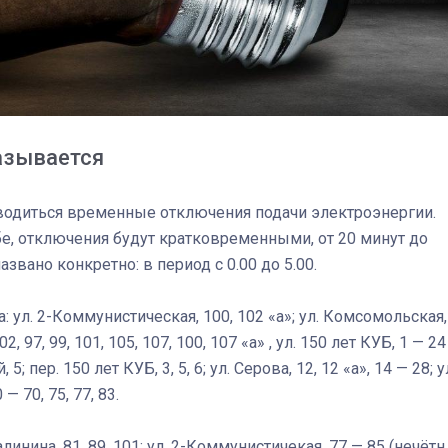
азывается
оводиться временные отключения подачи электроэнергии.
е, отключения будут кратковременными, от 20 минут до
звано конкретно: в период с 0.00 до 5.00.
ул. 2-Коммунистическая, 100, 102 «а»; ул. Комсомольская,
03
4 октября 2025
2, 97, 99, 101, 105, 107, 100, 107 «а» , ул. 150 лет КУБ, 1 — 24
; пер. 150 лет КУБ, 3, 5, 6; ул. Серова, 12, 12 «а», 14 — 28; у
— 70, 75, 77, 83.
Калинина, 81, 89, 101; ул. 2-Коммунистичекая, 77 — 85 (нечётн.