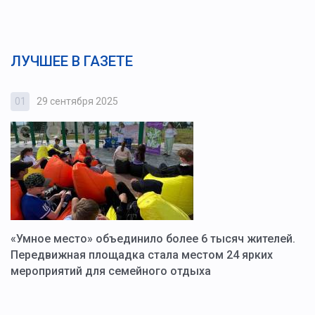
ЛУЧШЕЕ В ГАЗЕТЕ
01
29 сентября 2025
0
«Умное место» объединило более 6 тысяч жителей.
В
ю
Передвижная площадка стала местом 24 ярких
Г
мероприятий для семейного отдыха
у