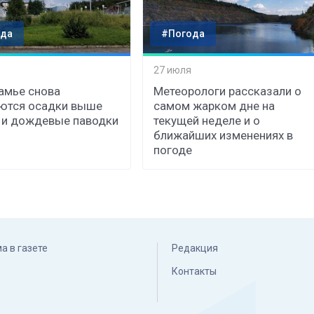
да
#Погода
27 июля
амье снова
Метеорологи рассказали о
ются осадки выше
самом жарком дне на
 и дождевые паводки
текущей неделе и о
ближайших изменениях в
погоде
а в газете
Редакция
Контакты