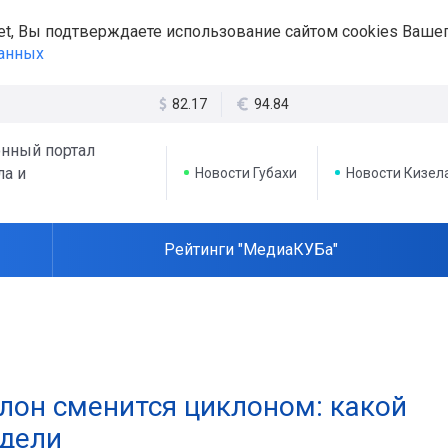
et, Вы подтверждаете использование сайтом cookies Вашег
данных
82.17
94.84
нный портал
ла и
Новости Губахи
Новости Кизел
Рейтинги "МедиаКУБа"
лон сменится циклоном: какой
едели