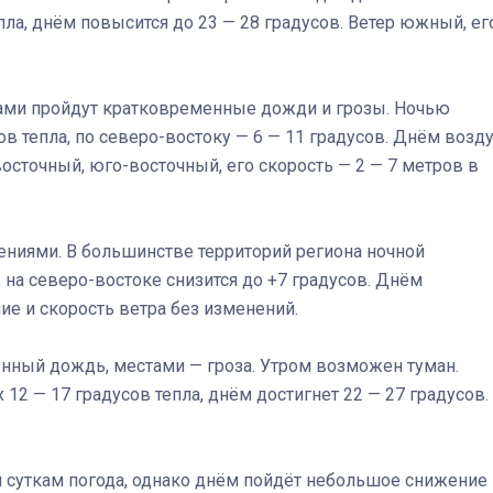
пла, днём повысится до 23 — 28 градусов. Ветер южный, ег
тами пройдут кратковременные дожди и грозы. Ночью
ов тепла, по северо-востоку — 6 — 11 градусов. Днём возд
Штурмовик огня. Каза
 восточный, юго-восточный, его скорость — 2 — 7 метров в
Коробов после возвра
спецоперации сделал
реальностью свою де
мечту
нениями. В большинстве территорий региона ночной
 на северо-востоке снизится до +7 градусов. Днём
ие и скорость ветра без изменений.
енный дождь, местами — гроза. Утром возможен туман.
12 — 17 градусов тепла, днём достигнет 22 — 27 градусов.
 суткам погода, однако днём пойдёт небольшое снижение