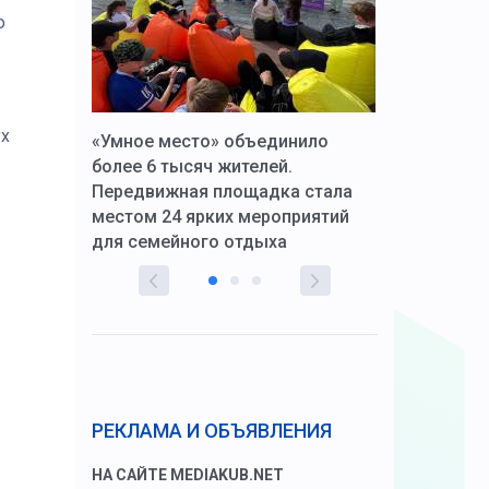
о
ух
к Алексей
«Умное место» объединило
Вопрос цено
щения со
более 6 тысяч жителей.
года. Прокур
Передвижная площадка стала
восстановил
тскую
местом 24 ярких мероприятий
работников 
для семейного отдыха
здравоохран
РЕКЛАМА И ОБЪЯВЛЕНИЯ
НА САЙТЕ MEDIAKUB.NET