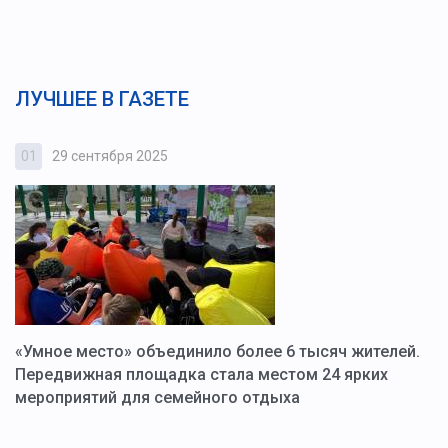
ЛУЧШЕЕ В ГАЗЕТЕ
01
29 сентября 2025
0
«Умное место» объединило более 6 тысяч жителей.
В
ю
Передвижная площадка стала местом 24 ярких
Г
мероприятий для семейного отдыха
у