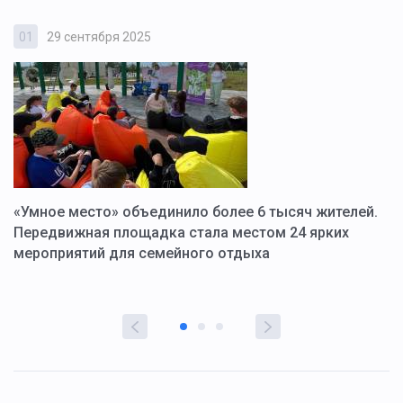
01
29 сентября 2025
0
«Умное место» объединило более 6 тысяч жителей.
В
ю
Передвижная площадка стала местом 24 ярких
Г
мероприятий для семейного отдыха
у