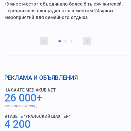
«Умное место» объединило более 6 тысяч жителей.
В
ю
Передвижная площадка стала местом 24 ярких
Г
мероприятий для семейного отдыха
у
РЕКЛАМА И ОБЪЯВЛЕНИЯ
НА САЙТЕ MEDIAKUB.NET
26 000+
человек в месяц
В ГАЗЕТЕ "УРАЛЬСКИЙ ШАХТЕР"
4 200