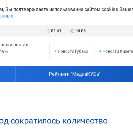
et, Вы подтверждаете использование сайтом cookies Вашег
данных
81.41
94.06
нный портал
ла и
Новости Губахи
Новости Кизел
Рейтинги "МедиаКУБа"
од сократилось количество