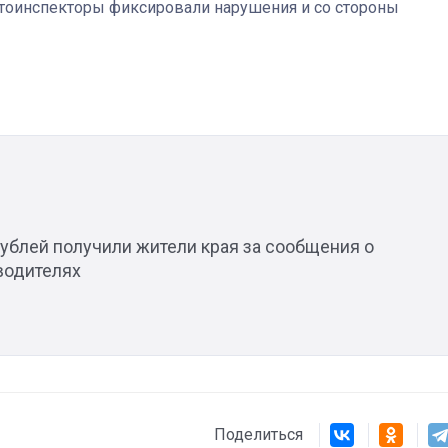
втоинспекторы фиксировали нарушения и со стороны
Штурмовик огня. Каза
Коробов после возвра
спецоперации сделал
реальностью свою де
мечту
рублей получили жители края за сообщения о
водителях
Поделиться