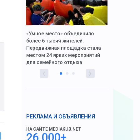
к Алексей
«Умное место» объединило
Вопрос цено
щения со
более 6 тысяч жителей.
года. Прокур
Передвижная площадка стала
восстановил
тскую
местом 24 ярких мероприятий
работников 
для семейного отдыха
здравоохран
РЕКЛАМА И ОБЪЯВЛЕНИЯ
НА САЙТЕ MEDIAKUB.NET
26 000+