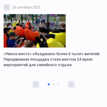
01
29 сентября 2025
0
«Умное место» объединило более 6 тысяч жителей.
В
ю
Передвижная площадка стала местом 24 ярких
Г
мероприятий для семейного отдыха
у