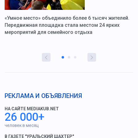
«Умное место» объединило более 6 тысяч жителей.
В
ю
Передвижная площадка стала местом 24 ярких
Г
мероприятий для семейного отдыха
у
РЕКЛАМА И ОБЪЯВЛЕНИЯ
НА САЙТЕ MEDIAKUB.NET
26 000+
человек в месяц
В ГАЗЕТЕ "УРАЛЬСКИЙ ШАХТЕР"