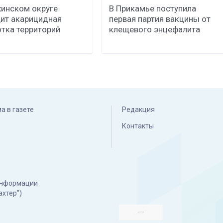
хинском округе
В Прикамье поступила
ит акарицидная
первая партия вакцины от
тка территорий
клещевого энцефалита
а в газете
Редакция
Контакты
 информации
ахтер")