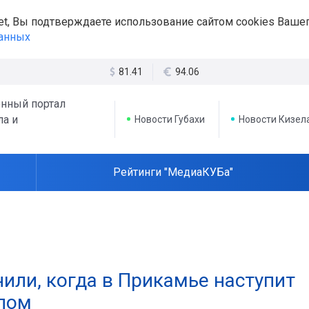
et, Вы подтверждаете использование сайтом cookies Вашег
данных
81.41
94.06
нный портал
ла и
Новости Губахи
Новости Кизел
Рейтинги "МедиаКУБа"
или, когда в Прикамье наступит
ппом