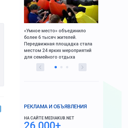
к Алексей
«Умное место» объединило
Вопрос цено
щения со
более 6 тысяч жителей.
года. Прокур
Передвижная площадка стала
восстановил
тскую
местом 24 ярких мероприятий
работников 
для семейного отдыха
здравоохран
РЕКЛАМА И ОБЪЯВЛЕНИЯ
НА САЙТЕ MEDIAKUB.NET
26 000+