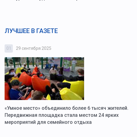
ЛУЧШЕЕ В ГАЗЕТЕ
01
29 сентября 2025
0
«Умное место» объединило более 6 тысяч жителей.
В
ю
Передвижная площадка стала местом 24 ярких
Г
мероприятий для семейного отдыха
у