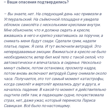
–
Ваши опасения подтвердились?
– Вы знаете, нет. На следующий день нас привезли в
Углеуральский. На съёмочной площадке я увидела
обломок самолёта с несколькими креслами внутри.
Мне объяснили, что я должна сидеть в кресле,
вжавшись в него и крепко ухватившись за поручни, а
снимать меня будут сзади. Сделали грим, надели
платье, парик. Я села. И тут включили ветродуй. Это
непередаваемые эмоции. Вжиматься в кресло не было
необходимости, ветер бил моё тело с такой силой, что
автоматически я впечаталась в сиденье. Несколько
минут съёмок, потом остановка, просмотр кадра,
потом вновь включают ветродуй.Сцену снимали около
часа. Получается, это тот самый момент катастрофы,
когда самолёт и вертолёт врезались друг в друга, и
началось падение. В какой-то момент я действительно
ощутила себя там, в падающем судне, почувствовала
страх, нет, даже ужас, который перенесла Лариса
Савицкая. Всё было по-настоящему.