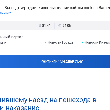
et, Вы подтверждаете использование сайтом cookies Вашег
данных
81.41
94.06
нный портал
ла и
Новости Губахи
Новости Кизел
Рейтинги "МедиаКУБа"
шившему наезд на пешехода в
ли наказание