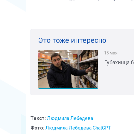
Это тоже интересно
15 мая
Губахинца б
Текст:
Людмила Лебедева
Фото:
Людмила Лебедева ChatGPT