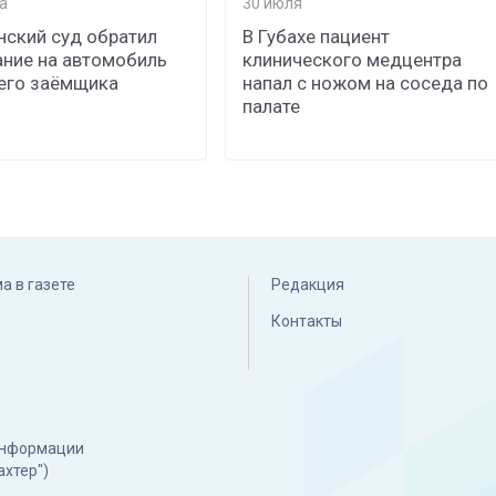
а
30 июля
нский суд обратил
В Губахе пациент
ние на автомобиль
клинического медцентра
его заёмщика
напал с ножом на соседа по
палате
а в газете
Редакция
Контакты
 информации
ахтер")