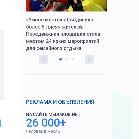
к Алексей
«Умное место» объединило
Вопрос цено
щения со
более 6 тысяч жителей.
года. Прокур
Передвижная площадка стала
восстановил
тскую
местом 24 ярких мероприятий
работников 
для семейного отдыха
здравоохран
РЕКЛАМА И ОБЪЯВЛЕНИЯ
НА САЙТЕ MEDIAKUB.NET
26 000+
человек в месяц