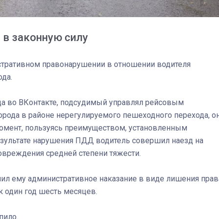
 в законную силу
истративном правонарушении в отношении водителя
ода.
да во ВКонтакте, подсудимый управлял рейсовым
орода в районе нерегулируемого пешеходного перехода, о
 момент, пользуясь преимуществом, установленным
езультате нарушения ПДД водитель совершил наезд на
овреждения средней степени тяжести.
03
4 октября 2025
ил ему административное наказание в виде лишения прав
к один год шесть месяцев.
пило.