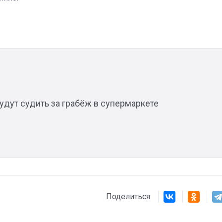
Штурмовик огня. Каза
Коробов после возвра
спецоперации сделал
реальностью свою де
мечту
удут судить за грабёж в супермаркете
Поделиться