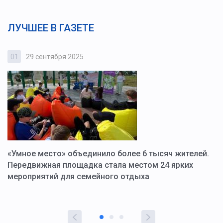
ЛУЧШЕЕ В ГАЗЕТЕ
01
29 сентября 2025
0
«Умное место» объединило более 6 тысяч жителей.
В
ю
Передвижная площадка стала местом 24 ярких
Г
мероприятий для семейного отдыха
у