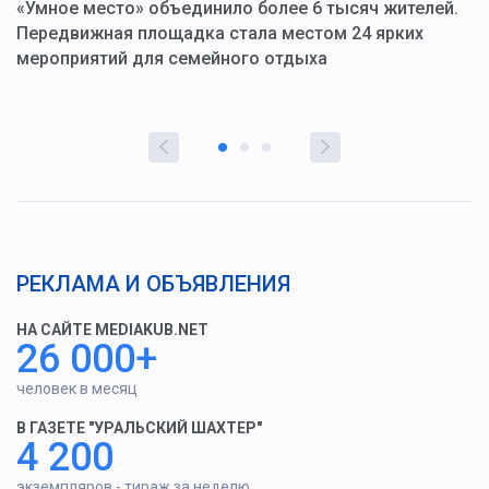
«Умное место» объединило более 6 тысяч жителей.
В
ю
Передвижная площадка стала местом 24 ярких
Г
мероприятий для семейного отдыха
у
РЕКЛАМА И ОБЪЯВЛЕНИЯ
НА САЙТЕ MEDIAKUB.NET
26 000+
человек в месяц
В ГАЗЕТЕ "УРАЛЬСКИЙ ШАХТЕР"
4 200
экземпляров - тираж за неделю