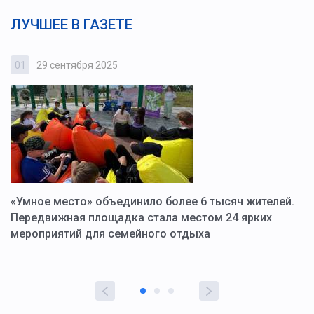
ЛУЧШЕЕ В ГАЗЕТЕ
01
29 сентября 2025
0
«Умное место» объединило более 6 тысяч жителей.
В
ю
Передвижная площадка стала местом 24 ярких
Г
мероприятий для семейного отдыха
у