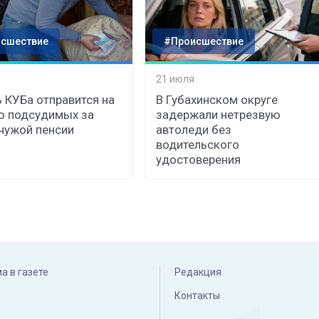
сшествие
#Происшествие
21 июля
 КУБа отправится на
В Губахинском округе
ю подсудимых за
задержали нетрезвую
чужой пенсии
автоледи без
водительского
удостоверения
а в газете
Редакция
Контакты