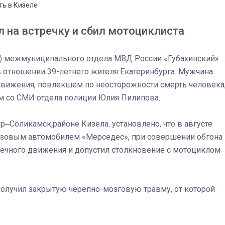
 на встречку и сбил мотоциклиста
л) межмуниципального отдела МВД России «Губахинский»
 отношении 39-летнего жителя Екатеринбурга. Мужчина
движения, повлекшем по неосторожности смерть человека
м со СМИ отдела полиции Юлия Пилипова.
‒Соликамск,районе Кизела. установлено, что в августе
рузовым автомобилем «Мерседес», при совершении обгона
речного движения и допустил столкновение с мотоциклом
получил закрытую черепно-мозговую травму, от которой