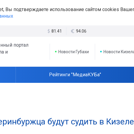
et, Вы подтверждаете использование сайтом cookies Вашег
данных
81.41
94.06
нный портал
ла и
Новости Губахи
Новости Кизел
Рейтинги "МедиаКУБа"
еринбуржца будут судить в Кизеле