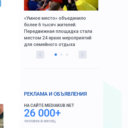
к Алексей
«Умное место» объединило
Вопрос цено
щения со
более 6 тысяч жителей.
года. Прокур
Передвижная площадка стала
восстановил
тскую
местом 24 ярких мероприятий
работников 
для семейного отдыха
здравоохран
РЕКЛАМА И ОБЪЯВЛЕНИЯ
НА САЙТЕ MEDIAKUB.NET
26 000+
человек в месяц