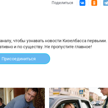
Поделиться
Штурмовик огня. Каза
Коробов после возвра
спецоперации сделал
реальностью свою де
мечту
аналу, чтобы узнавать новости Кизелбасса первыми.
ативно и по существу. Не пропустите главное!
Присоединиться