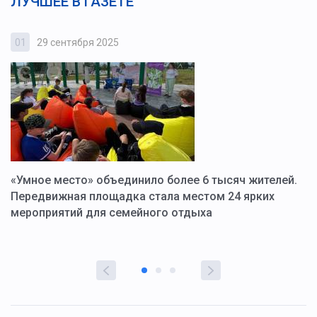
ЛУЧШЕЕ В ГАЗЕТЕ
01
29 сентября 2025
0
«Умное место» объединило более 6 тысяч жителей.
В
ю
Передвижная площадка стала местом 24 ярких
Г
мероприятий для семейного отдыха
у