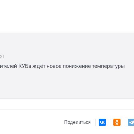
Штурмовик огня. Каза
Коробов после возвра
спецоперации сделал
реальностью свою де
мечту
021
жителей КУБа ждёт новое понижение температуры
Поделиться