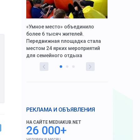
к Алексей
«Умное место» объединило
Вопрос цено
щения со
более 6 тысяч жителей.
года. Прокур
Передвижная площадка стала
восстановил
тскую
местом 24 ярких мероприятий
работников 
для семейного отдыха
здравоохран
РЕКЛАМА И ОБЪЯВЛЕНИЯ
НА САЙТЕ MEDIAKUB.NET
26 000+
человек в месяц