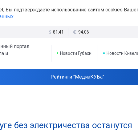
et, Вы подтверждаете использование сайтом cookies Вашег
данных
81.41
94.06
нный портал
ла и
Новости Губахи
Новости Кизел
Рейтинги "МедиаКУБа"
уге без электричества останутся