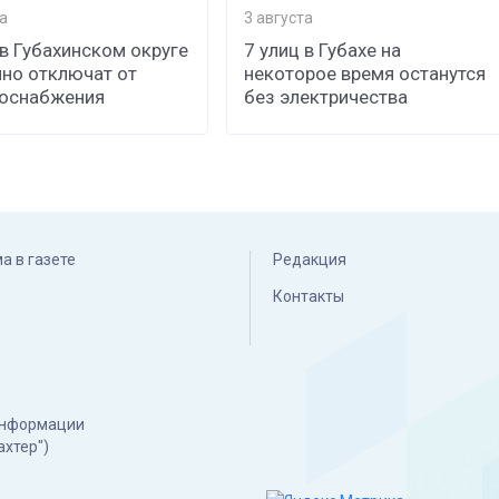
а
3 августа
 в Губахинском округе
7 улиц в Губахе на
но отключат от
некоторое время останутся
роснабжения
без электричества
а в газете
Редакция
Контакты
 информации
ахтер")