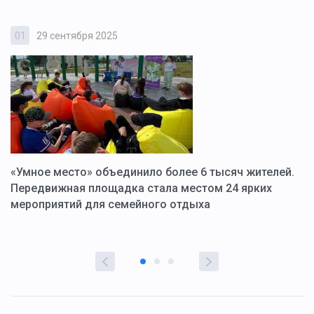
01
29 сентября 2025
0
«Умное место» объединило более 6 тысяч жителей.
В
ю
Передвижная площадка стала местом 24 ярких
Г
мероприятий для семейного отдыха
у