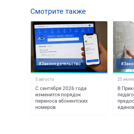
Смотрите также
#Законодательство
#Зако
3 августа
25 июня
С сентября 2026 года
В При
изменится порядок
педаго
переноса абонентских
предос
номеров
едино