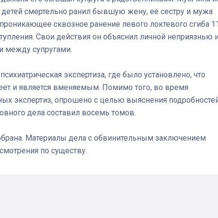
х детей смертельно ранил бывшую жену, её сестру и мужа
 проникающее сквозное ранение левого локтевого сгиба 1
Штурмовик огня. Каза
тупления. Свои действия он объяснил личной неприязнью 
Коробов после возвра
и между супругами.
спецоперации сделал
реальностью свою де
психиатрическая экспертиза, где было установлено, что
мечту
ет и является вменяемым. Помимо того, во время
ных экспертиз, опрошено с целью выяснения подробносте
ловного дела составил восемь томов.
собрана. Материалы дела с обвинительным заключением
смотрения по существу.