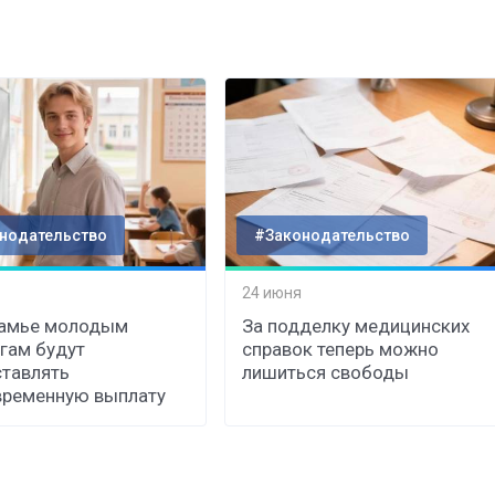
нодательство
#Законодательство
24 июня
камье молодым
За подделку медицинских
гам будут
справок теперь можно
тавлять
лишиться свободы
временную выплату