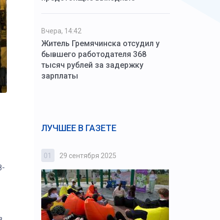
Вчера, 14:42
Житель Гремячинска отсудил у
бывшего работодателя 368
тысяч рублей за задержку
зарплаты
ЛУЧШЕЕ В ГАЗЕТЕ
01
29 сентября 2025
02
3 октября
8-
з