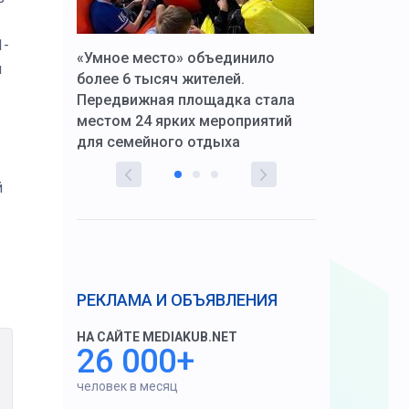
1-
к Алексей
«Умное место» объединило
Вопрос цено
и
щения со
более 6 тысяч жителей.
года. Прокур
Передвижная площадка стала
восстановил
тскую
местом 24 ярких мероприятий
работников 
для семейного отдыха
здравоохран
й
РЕКЛАМА И ОБЪЯВЛЕНИЯ
НА САЙТЕ MEDIAKUB.NET
26 000+
человек в месяц