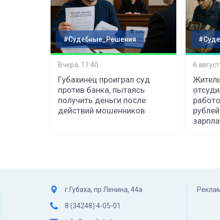
#Судебные_Решения
#Суде
Вчера, 11:40
6 август
Губахинец проиграл суд
Житель
против банка, пытаясь
отсуди
получить деньги после
работо
действий мошенников
рублей
зарпл
г.Губаха, пр.Ленина, 44а
Реклам
8 (34248) 4-05-01