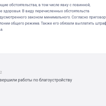
щие обстоятельства, в том числе явку с повинной,
ие здоровья. В виду перечисленных обстоятельств
дусмотренного законом минимального. Согласно приговор
олонии общего режима. Также его обязали выплатить штра
а.
Штурмовик огня. Каза
Коробов после возвра
спецоперации сделал
реальностью свою де
мечту
22
авершили работы по благоустройству