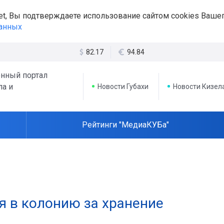
et, Вы подтверждаете использование сайтом cookies Вашег
данных
82.17
94.84
нный портал
ла и
Новости Губахи
Новости Кизел
Рейтинги "МедиаКУБа"
я в колонию за хранение