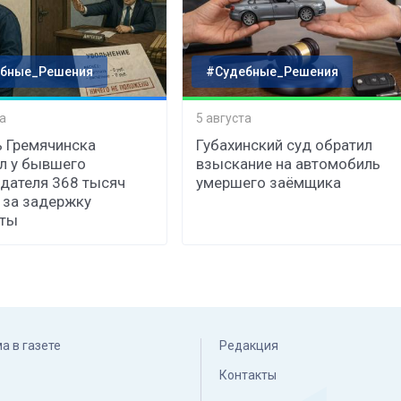
бные_Решения
#Судебные_Решения
а
5 августа
 Гремячинска
Губахинский суд обратил
л у бывшего
взыскание на автомобиль
дателя 368 тысяч
умершего заёмщика
 за задержку
аты
а в газете
Редакция
Контакты