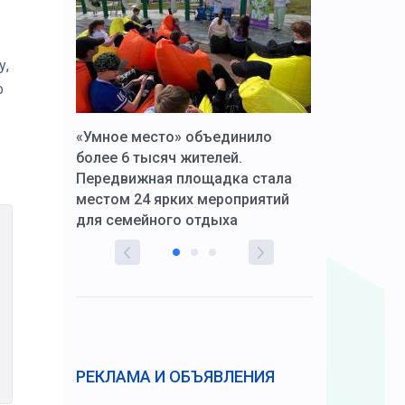
у,
ф
к Алексей
«Умное место» объединило
Вопрос цено
щения со
более 6 тысяч жителей.
года. Прокур
Передвижная площадка стала
восстановил
тскую
местом 24 ярких мероприятий
работников 
для семейного отдыха
здравоохран
РЕКЛАМА И ОБЪЯВЛЕНИЯ