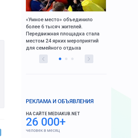
к Алексей
«Умное место» объединило
Вопрос цено
щения со
более 6 тысяч жителей.
года. Прокур
Передвижная площадка стала
восстановил
тскую
местом 24 ярких мероприятий
работников 
для семейного отдыха
здравоохран
РЕКЛАМА И ОБЪЯВЛЕНИЯ
НА САЙТЕ MEDIAKUB.NET
26 000+
человек в месяц