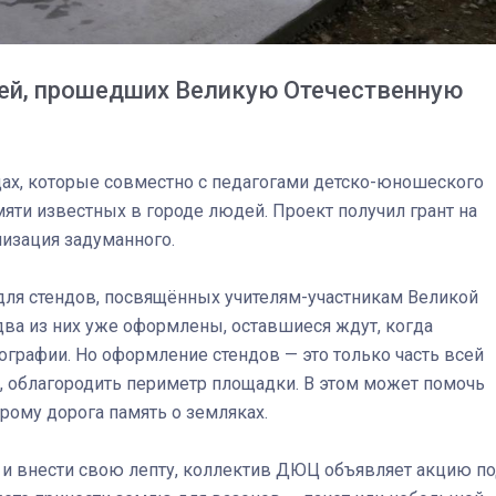
лей, прошедших Великую Отечественную
х, которые совместно с педагогами детско-юношеского
яти известных в городе людей. Проект получил грант на
лизация задуманного.
для стендов, посвящённых учителям-участникам Великой
два из них уже оформлены, оставшиеся ждут, когда
03
4 октября 2025
ографии. Но оформление стендов — это только часть всей
, облагородить периметр площадки. В этом может помочь
ому дорога память о земляках.
и внести свою лепту, коллектив ДЮЦ объявляет акцию п