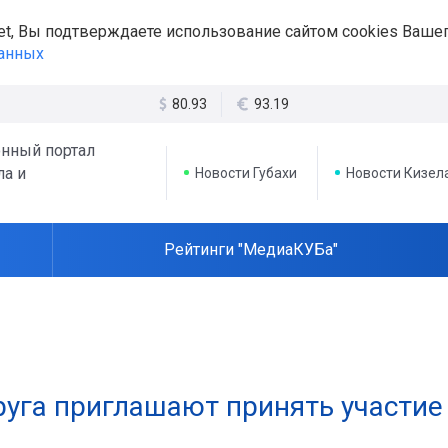
et, Вы подтверждаете использование сайтом cookies Вашег
данных
80.93
93.19
нный портал
ла и
Новости Губахи
Новости Кизел
Рейтинги "МедиаКУБа"
руга приглашают принять участие