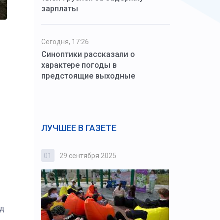
зарплаты
Сегодня, 17:26
Синоптики рассказали о
характере погоды в
предстоящие выходные
ЛУЧШЕЕ В ГАЗЕТЕ
01
29 сентября 2025
02
3 октября
од