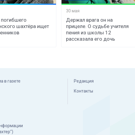
30 мая
 погибшего
Держал врага он на
нского шахтёра ищет
прицеле. О судьбе учителя
енников
пения из школы 12
рассказала его дочь
а в газете
Редакция
Контакты
 информации
ахтер")