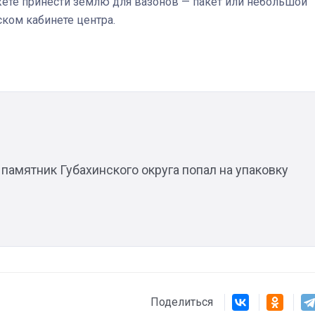
жете принести землю для вазонов — пакет или небольшой
ском кабинете центра.
Штурмовик огня. Каза
Коробов после возвра
спецоперации сделал
реальностью свою де
мечту
памятник Губахинского округа попал на упаковку
Поделиться