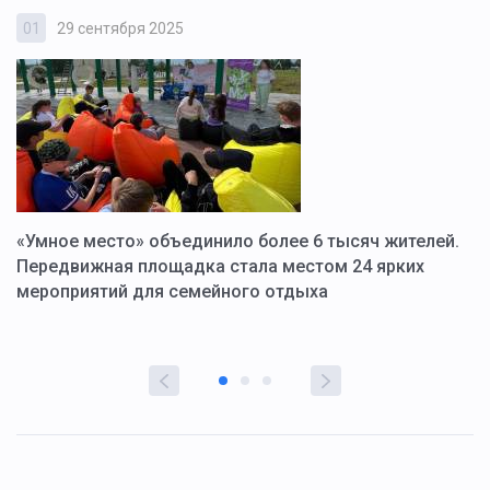
01
29 сентября 2025
0
«Умное место» объединило более 6 тысяч жителей.
В
ю
Передвижная площадка стала местом 24 ярких
Г
мероприятий для семейного отдыха
у