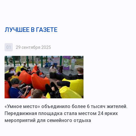
ЛУЧШЕЕ В ГАЗЕТЕ
01
29 сентября 2025
0
«Умное место» объединило более 6 тысяч жителей.
В
ю
Передвижная площадка стала местом 24 ярких
Г
мероприятий для семейного отдыха
у