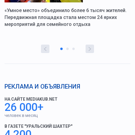
«Умное место» объединило более 6 тысяч жителей.
В
ю
Передвижная площадка стала местом 24 ярких
Г
мероприятий для семейного отдыха
у
РЕКЛАМА И ОБЪЯВЛЕНИЯ
НА САЙТЕ MEDIAKUB.NET
26 000+
человек в месяц
В ГАЗЕТЕ "УРАЛЬСКИЙ ШАХТЕР"
4 200