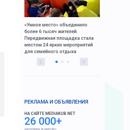
к Алексей
«Умное место» объединило
Вопрос цено
щения со
более 6 тысяч жителей.
года. Прокур
Передвижная площадка стала
восстановил
тскую
местом 24 ярких мероприятий
работников 
для семейного отдыха
здравоохран
РЕКЛАМА И ОБЪЯВЛЕНИЯ
НА САЙТЕ MEDIAKUB.NET
26 000+
человек в месяц