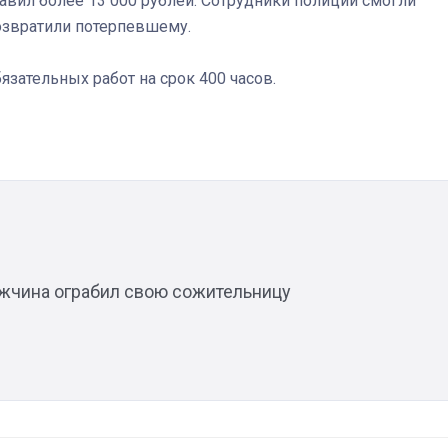
авил более 13 000 рублей. Сотрудники полиции смогли
озвратили потерпевшему.
язательных работ на срок 400 часов.
Штурмовик огня. Каза
Коробов после возвра
спецоперации сделал
реальностью свою де
мечту
ужчина ограбил свою сожительницу