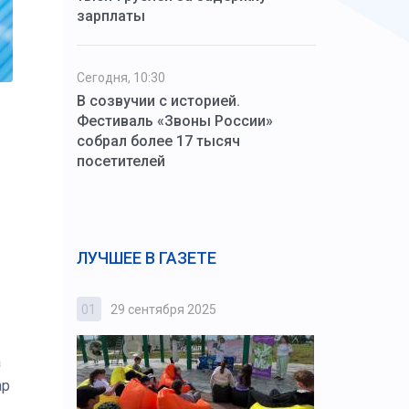
зарплаты
Сегодня, 10:30
В созвучии с историей.
Фестиваль «Звоны России»
собрал более 17 тысяч
посетителей
ЛУЧШЕЕ В ГАЗЕТЕ
01
29 сентября 2025
02
3 октября
а
ар