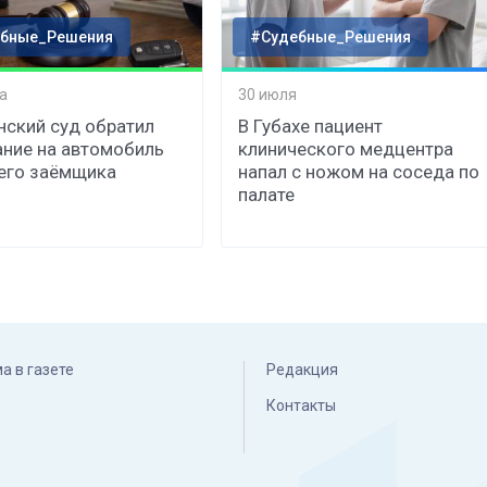
бные_Решения
#Судебные_Решения
а
30 июля
нский суд обратил
В Губахе пациент
ние на автомобиль
клинического медцентра
его заёмщика
напал с ножом на соседа по
палате
а в газете
Редакция
Контакты