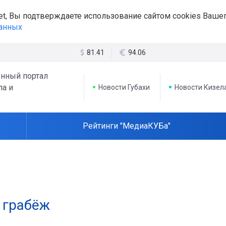
et, Вы подтверждаете использование сайтом cookies Вашег
данных
81.41
94.06
нный портал
ла и
Новости Губахи
Новости Кизел
Рейтинги "МедиаКУБа"
 грабёж