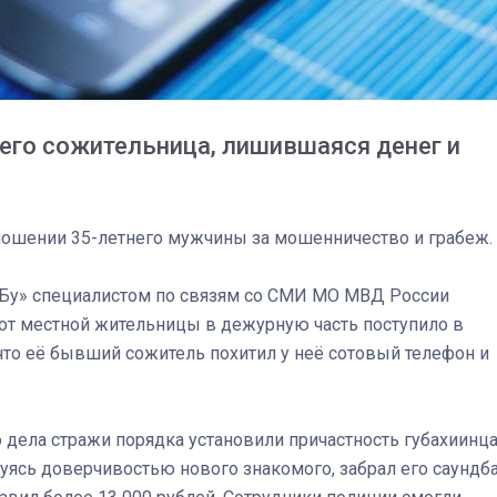
его сожительница, лишившаяся денег и
тношении 35-летнего мужчины за мошенничество и грабеж.
Бу» специалистом по связям со СМИ МО МВД России
от местной жительницы в дежурную часть поступило в
что её бывший сожитель похитил у неё сотовый телефон и
03
4 октября 2025
 дела стражи порядка установили причастность губахиинц
уясь доверчивостью нового знакомого, забрал его саундб