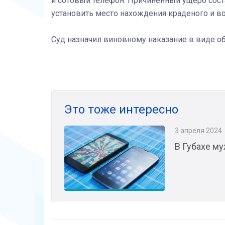
и сотовый телефон. Причиненный ущерб сост
установить место нахождения краденого и в
Суд назначил виновному наказание в виде об
Это тоже интересно
3 апреля 2024
В Губахе м