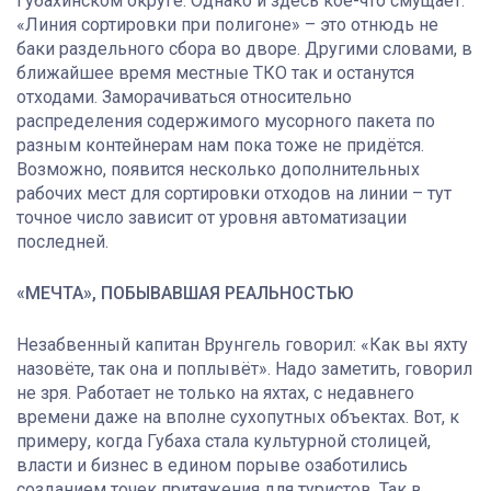
Губахинском округе. Однако и здесь кое-что смущает.
«Линия сортировки при полигоне» – это отнюдь не
баки раздельного сбора во дворе. Другими словами, в
ближайшее время местные ТКО так и останутся
отходами. Заморачиваться относительно
распределения содержимого мусорного пакета по
разным контейнерам нам пока тоже не придётся.
Возможно, появится несколько дополнительных
рабочих мест для сортировки отходов на линии – тут
точное число зависит от уровня автоматизации
последней.
«МЕЧТА», ПОБЫВАВШАЯ РЕАЛЬНОСТЬЮ
Незабвенный капитан Врунгель говорил: «Как вы яхту
назовёте, так она и поплывёт». Надо заметить, говорил
не зря. Работает не только на яхтах, с недавнего
времени даже на вполне сухопутных объектах. Вот, к
примеру, когда Губаха стала культурной столицей,
власти и бизнес в едином порыве озаботились
созданием точек притяжения для туристов. Так в