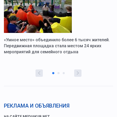
«Умное место» объединило более 6 тысяч жителей.
В
ю
Передвижная площадка стала местом 24 ярких
Г
мероприятий для семейного отдыха
у
РЕКЛАМА И ОБЪЯВЛЕНИЯ
НА САЙТЕ MEDIAKUB.NET