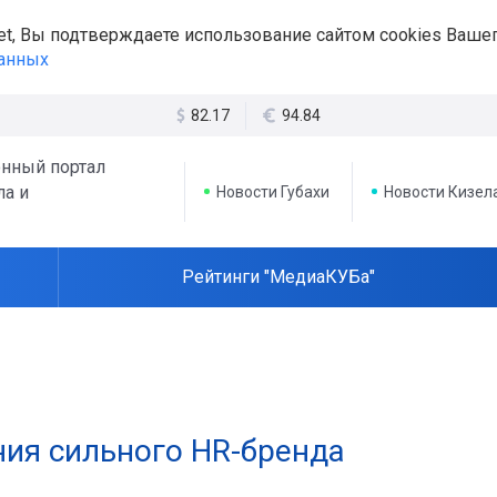
et, Вы подтверждаете использование сайтом cookies Вашег
данных
82.17
94.84
нный портал
ла и
Новости Губахи
Новости Кизел
Рейтинги "МедиаКУБа"
ия сильного HR-бренда