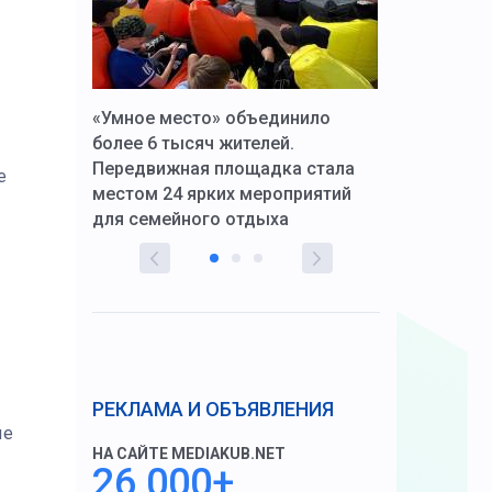
к Алексей
«Умное место» объединило
Вопрос цено
щения со
более 6 тысяч жителей.
года. Прокур
Передвижная площадка стала
восстановил
е
тскую
местом 24 ярких мероприятий
работников 
для семейного отдыха
здравоохран
РЕКЛАМА И ОБЪЯВЛЕНИЯ
ые
НА САЙТЕ MEDIAKUB.NET
26 000+