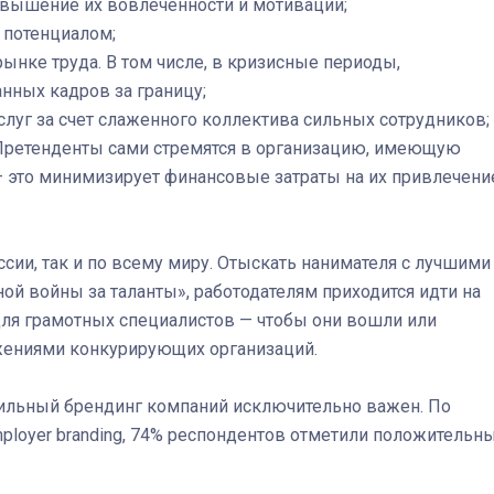
овышение их вовлеченности и мотивации;
 потенциалом;
ынке труда. В том числе, в кризисные периоды,
нных кадров за границу;
Штурмовик огня. Каза
слуг за счет слаженного коллектива сильных сотрудников;
Коробов после возвра
Претенденты сами стремятся в организацию, имеющую
спецоперации сделал
 это минимизирует финансовые затраты на их привлечени
реальностью свою де
мечту
сии, так и по всему миру. Отыскать нанимателя с лучшими
ой войны за таланты», работодателям приходится идти на
для грамотных специалистов — чтобы они вошли или
ожениями конкурирующих организаций.
вильный брендинг компаний исключительно важен. По
mployer branding, 74% респондентов отметили положительн