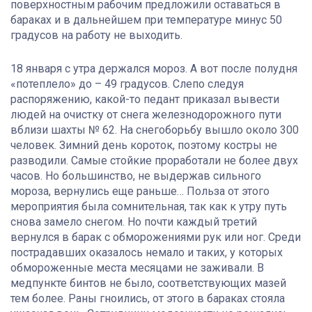
поверхностным рабочим предложили оставаться в
бараках и в дальнейшем при температуре минус 50
градусов на работу не выходить.
18 января с утра держался мороз. А вот после полудня
«потеплело» до – 49 градусов. Слепо следуя
распоряжению, какой-то педант приказал вывести
людей на очистку от снега железнодорожного пути
вблизи шахты № 62. На снегоборьбу вышло около 300
человек. Зимний день короток, поэтому костры не
разводили. Самые стойкие проработали не более двух
часов. Но большинство, не выдержав сильного
мороза, вернулись еще раньше… Польза от этого
мероприятия была сомнительная, так как к утру путь
снова замело снегом. Но почти каждый третий
вернулся в барак с обморожениями рук или ног. Среди
пострадавших оказалось немало и таких, у которых
обмороженные места месяцами не заживали. В
медпункте бинтов не было, соответствующих мазей
тем более. Раны гноились, от этого в бараках стояла