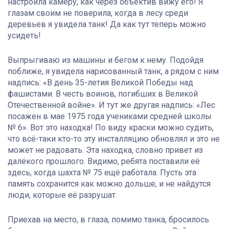
настроила камеру, как через объектив вижу его! Я
глазам своим не поверила, когда в лесу среди
деревьев я увидела танк! Да как тут теперь можно
усидеть!
Выпрыгиваю из машины и бегом к нему. Подойдя
поближе, я увидела нарисованный танк, а рядом с ним
надпись: «В день 35-летия Великой Победы над
фашистами. В честь воинов, погибших в Великой
Отечественной войне». И тут же другая надпись: «Лес
посажен в мае 1975 года учениками средней школы
№ 6». Вот это находка! По виду краски можно судить,
что всё-таки кто-то эту инсталляцию обновлял и это не
может не радовать. Эта находка, словно привет из
далёкого прошлого. Видимо, ребята поставили её
здесь, когда шахта № 75 ещё работала. Пусть эта
память сохранится как можно дольше, и не найдутся
люди, которые её разрушат.
Приехав на место, в глаза, помимо танка, бросилось