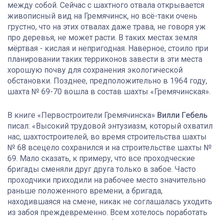
между собой. Сейчас с шахтного отвала открывается
живописный вид на Гремячинск, но всё-таки очень
грустно, что на этих отвалах даже трава, не говоря уж
про деревья, не может расти. В таких местах земля
мёртвая - кислая и непригодная. Наверное, стоило при
планировании таких терриконов завести в эти места
хорошую почву для сохранения экологической
обстановки. Позднее, предположительно в 1964 году,
шахта № 69-70 вошла в состав шахты «Гремячинская».
В книге «Первостроители Гремячинска»
Вилли Гебель
писал: «Высокий трудовой энтузиазм, который охватил
нас, шахтостроителей, во время строительства шахты
№ 68 всецело сохранился и на строительстве шахты №
69. Мало сказать, к примеру, что все проходческие
бригады сменяли друг друга только в забое. Часто
проходчики приходили на рабочее место значительно
раньше положенного времени, а бригада,
находившаяся на смене, никак не соглашалась уходить
из забоя преждевременно. Всем хотелось поработать