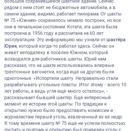
большое сохранившееся шахтное здание. Сейчас
рядом с ним стоят не бюджетные автомобили, а в
самом здании, видимо, работает пилорама. От шахты
№ 75 «Южная» сохранилось немало построек, но все
они в печальном состоянии. Кстати, эта шахта была
построена в 1956 году и рассчитана на 60 лет
эксплуатации. Эту информацию мы узнали от
шахтёра
Юрия
, который когда-то работал здесь. Сейчас он
живёт неподалёку в посёлке Южном, который
возводился для работников шахты. Юрий нам
рассказал, что на шахте использовались впервые
трёхтонные вагонетки, когда ещё на других были
однотонные. «Испортили шахту. Неправильно стали
разрабатывать угольные пласты. Итог этому - всего 10
лет работы, а ведь угля ещё много осталось», -
рассказывает бывший шахтёр. Ещё интересный
момент из истории этой шахты. По традиции к
открытию нужно было предоставить комиссии и
журналистам первый уголь, извлечённый из её недр.
К тому времени шахту № 75 ещё не успели полностью
пустить и поэтому к открытию был привезён уголь с