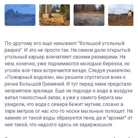
По-другому его ещё называют "большой угольный
разрез". И это не просто так. На самом деле открытый
угольный карьер впечатляет своими размерами. На
нём, конечно, уже поднимаются молодые берёзки, но
уголёк всё-таки встречается везде. Следуя указателю
«Пожарный водоём», мы решили спуститься вниз к
речке Большой Гремячей. И тут перед нами предстало
неприятное зрелище. Ещё на подходе к воде в воздухе
витал гнилостный запах, а уже у самого берега мы
увидели, что вода с севера бежит мутная, словно в
паре метров от нас кто-то носки мыльные полощет. На
камнях от такой воды образуется пена, да и "аромат" от
неё такой, что надолго здесь не задержишься.