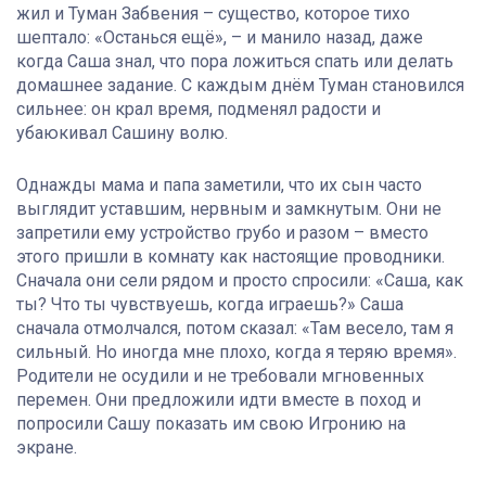
жил и Туман Забвения – существо, которое тихо
шептало: «Останься ещё», – и манило назад, даже
когда Саша знал, что пора ложиться спать или делать
домашнее задание. С каждым днём Туман становился
сильнее: он крал время, подменял радости и
убаюкивал Сашину волю.
Однажды мама и папа заметили, что их сын часто
выглядит уставшим, нервным и замкнутым. Они не
запретили ему устройство грубо и разом – вместо
этого пришли в комнату как настоящие проводники.
Сначала они сели рядом и просто спросили: «Саша, как
ты? Что ты чувствуешь, когда играешь?» Саша
сначала отмолчался, потом сказал: «Там весело, там я
сильный. Но иногда мне плохо, когда я теряю время».
Родители не осудили и не требовали мгновенных
перемен. Они предложили идти вместе в поход и
попросили Сашу показать им свою Игронию на
экране.