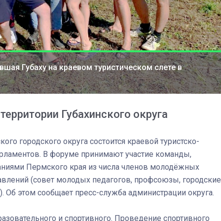
вшая Губаху на краевом туристическом слете в
 территории Губахинского округа
ского городского округа состоится краевой туристско-
ламентов. В форуме принимают участие команды,
иями Пермского края из числа членов молодёжных
03
4 октября 2025
влений (совет молодых педагогов, профсоюзы, городские
 Об этом сообщает пресс-служба администрации округа.
разовательного и спортивного. Проведение спортивного