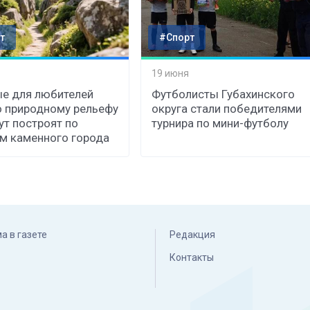
т
#Спорт
19 июня
е для любителей
Футболисты Губахинского
о природному рельефу
округа стали победителями
т построят по
турнира по мини-футболу
м каменного города
а в газете
Редакция
Контакты