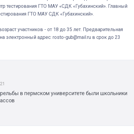
ентр тестирования ГТО МАУ «СДК «Губахинский». Главный
тестирования ГТО МАУ СДК «Губахинский».
озраст участников - от 18 до 35 лет. Предварительная
Штурмовик огня. Каза
на электронный адрес: rosto-gub@mail.ru в срок до 23
Коробов после возвра
спецоперации сделал
реальностью свою де
мечту
021
трельбы в пермском университете были школьники
ассов