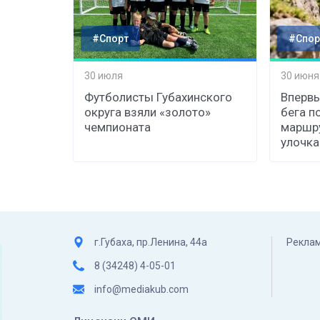
#Спорт
#Спор
30 июля
30 июня
Футболисты Губахинского
Впервы
округа взяли «золото»
бега п
чемпионата
маршру
улочка
г.Губаха, пр.Ленина, 44а
Реклам
8 (34248) 4-05-01
info@mediakub.com