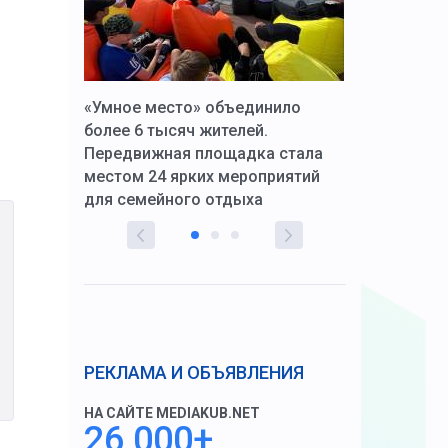
к Алексей
«Умное место» объединило
Вопрос цено
щения со
более 6 тысяч жителей.
года. Прокур
Передвижная площадка стала
восстановил
тскую
местом 24 ярких мероприятий
работников 
для семейного отдыха
здравоохран
РЕКЛАМА И ОБЪЯВЛЕНИЯ
НА САЙТЕ MEDIAKUB.NET
26 000+