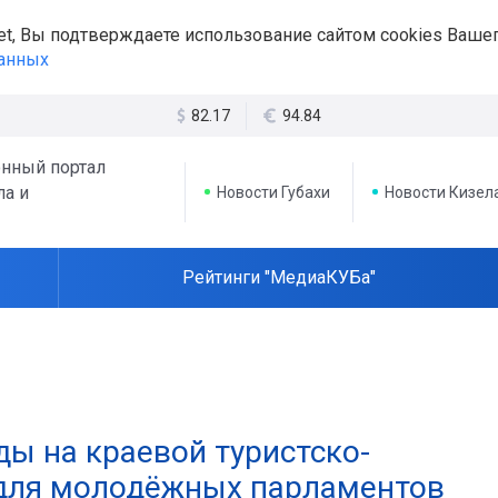
et, Вы подтверждаете использование сайтом cookies Вашег
данных
82.17
94.84
нный портал
ла и
Новости Губахи
Новости Кизел
Рейтинги "МедиаКУБа"
ды на краевой туристско-
для молодёжных парламентов