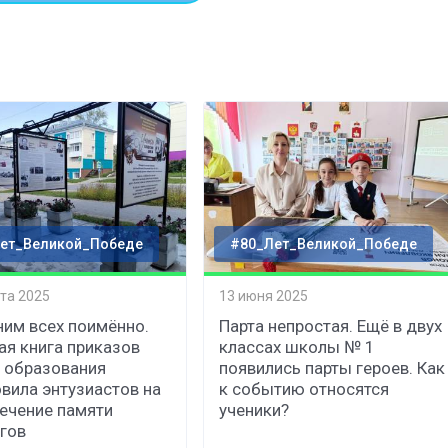
ет_Великой_Победе
#80_Лет_Великой_Победе
ста 2025
13 июня 2025
им всех поимённо.
Парта непростая. Ещё в двух
я книга приказов
классах школы № 1
 образования
появились парты героев. Как
вила энтузиастов на
к событию относятся
ечение памяти
ученики?
гов