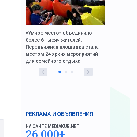
к Алексей
«Умное место» объединило
Вопрос цено
щения со
более 6 тысяч жителей.
года. Прокур
Передвижная площадка стала
восстановил
тскую
местом 24 ярких мероприятий
работников 
ы
для семейного отдыха
здравоохран
РЕКЛАМА И ОБЪЯВЛЕНИЯ
НА САЙТЕ MEDIAKUB.NET
26 000+