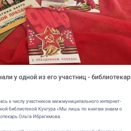
нали у одной из его участниц - библиотекар
лась к числу участников межмуниципального интернет-
03
4 октября 2025
ной библиотекой Кунгура «Мы лишь по книгам знаем о
иотекарь Ольга Ибрагимова: