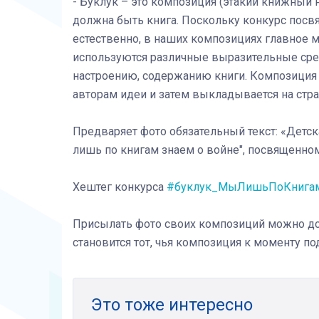
- Буклук – это композиция (этакий книжный
должна быть книга. Поскольку конкурс посвя
естественно, в наших композициях главное 
используются различные выразительные сред
настроению, содержанию книги. Композиция
авторам идеи и затем выкладывается на стра
Предваряет фото обязательный текст: «Детск
лишь по книгам знаем о войне", посвященно
Хештег конкурса
#буклук_МыЛишьПоКнига
Присылать фото своих композиций можно до 
становится тот, чья композиция к моменту п
Это тоже интересно