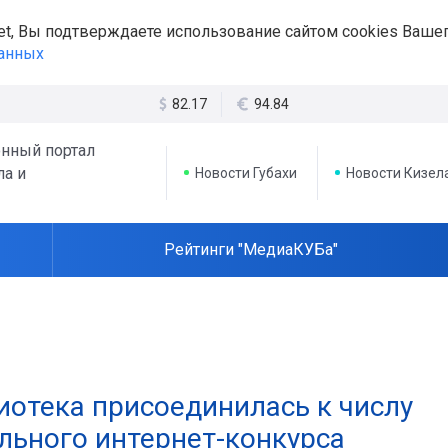
et, Вы подтверждаете использование сайтом cookies Вашег
данных
82.17
94.84
нный портал
ла и
Новости Губахи
Новости Кизел
Рейтинги "МедиаКУБа"
иотека присоединилась к числу
ьного интернет-конкурса