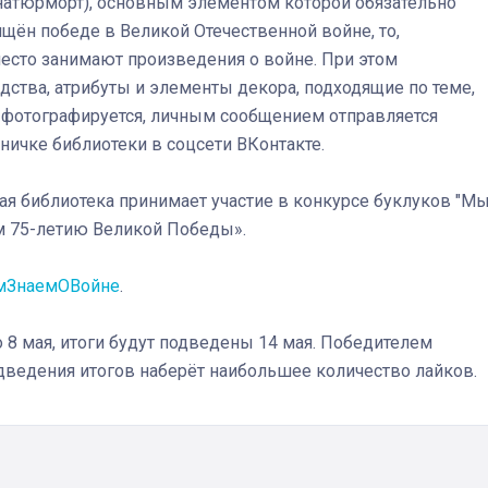
 натюрморт), основным элементом которой обязательно
щён победе в Великой Отечественной войне, то,
место занимают произведения о войне. При этом
ства, атрибуты и элементы декора, подходящие по теме,
 фотографируется, личным сообщением отправляется
Штурмовик огня. Каза
Коробов после возвра
ничке библиотеки в соцсети ВКонтакте.
спецоперации сделал
реальностью свою де
ая библиотека принимает участие в конкурсе буклуков "М
мечту
м 75-летию Великой Победы».
мЗнаемОВойне
.
8 мая, итоги будут подведены 14 мая. Победителем
одведения итогов наберёт наибольшее количество лайков.