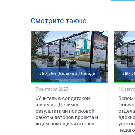
Смотрите также
#80_Лет_Великой_Победе
#80_Л
7 сентября 2025
16 авгу
«Учитель в солдатской
Вспомн
шинели». Делимся
Обычна
результатами поисковой
отдела
работы авторов проекта и
вдохно
ждём помощи читателей
увеков
педаго