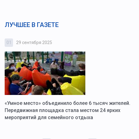
ЛУЧШЕЕ В ГАЗЕТЕ
01
29 сентября 2025
0
«Умное место» объединило более 6 тысяч жителей.
В
ю
Передвижная площадка стала местом 24 ярких
Г
мероприятий для семейного отдыха
у