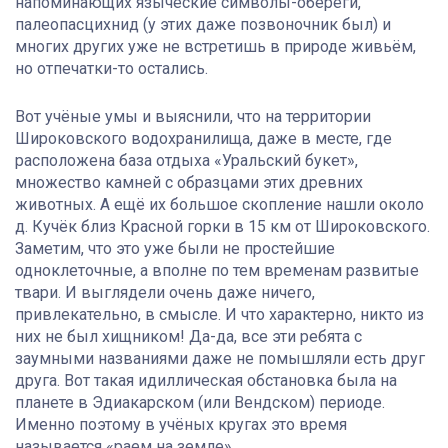
напоминающих языческие символы-обереги,
палеопасцихнид (у этих даже позвоночник был) и
многих других уже не встретишь в природе живьём,
но отпечатки-то остались.
Вот учёные умы и выяснили, что на территории
Широковского водохранилища, даже в месте, где
расположена база отдыха «Уральский букет»,
множество камней с образцами этих древних
животных. А ещё их большое скопление нашли около
д. Кучёк близ Красной горки в 15 км от Широковского.
Заметим, что это уже были не простейшие
одноклеточные, а вполне по тем временам развитые
твари. И выглядели очень даже ничего,
привлекательно, в смысле. И что характерно, никто из
них не был хищником! Да-да, все эти ребята с
заумными названиями даже не помышляли есть друг
друга. Вот такая идиллическая обстановка была на
планете в Эдиакарском (или Вендском) периоде.
Именно поэтому в учёных кругах это время
называется «раем на земле».