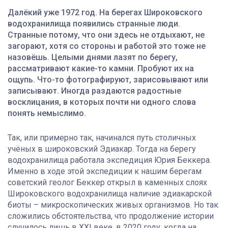
Далёкий уже 1972 год. На берегах Широковского
водохранилища появились странные люди.
Странные потому, что они здесь не отдыхают, не
загорают, хотя со стороны и работой это тоже не
назовёшь. Целыми днями лазят по берегу,
рассматривают какие-то камни. Пробуют их на
ощупь. Что-то фотографируют, зарисовывают или
записывают. Иногда раздаются радостные
восклицания, в которых почти ни одного слова
понять немыслимо.
Так, или примерно так, начинался путь столичных
учёных в широковский Эдиакар. Тогда на берегу
водохранилища работала экспедиция Юрия Беккера.
Именно в ходе этой экспедиции к нашим берегам
советский геолог Беккер открыл в каменных слоях
Широковского водохранилища наличие эдиакарской
биоты – микроскопических живых организмов. Но так
сложились обстоятельства, что продолжение истории
случилось лишь в XXI веке, в 2020 году, когда на