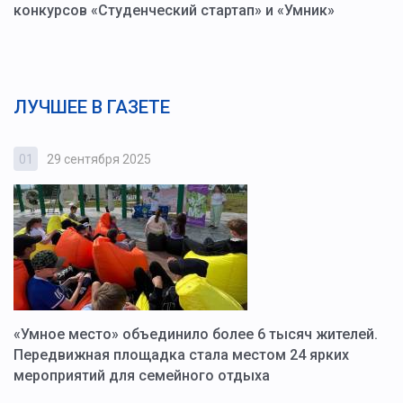
конкурсов «Студенческий стартап» и «Умник»
ЛУЧШЕЕ В ГАЗЕТЕ
01
29 сентября 2025
0
«Умное место» объединило более 6 тысяч жителей.
В
ю
Передвижная площадка стала местом 24 ярких
Г
мероприятий для семейного отдыха
у