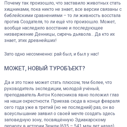
Почему так произошло, что заставило животных стать
хищниками, пока никто не знает, все версии связаны с
библейскими сравнениями – то ли живность восстала
против Создателя, то ли ещё что произошло. Может,
вообще наследило восстание и последующее
низвержение Денницы, сиречь дьявола… Да кто их
знает, этих древнейших!
Зато одно несомненно: рай был, и был у нас!
МОЖЕТ, НОВЫЙ ТУРОБЪЕКТ?
Да и это тоже может стать плюсом, тем более, что
руководитель экспедиции, молодой учёный,
преподаватель Антон Колесников явно положил глаз
на наши окрестности. Приехав сюда в конце февраля
сего года уже в третий (но не последний) раз, он во
всеуслышание заявил о своей мечте создать здесь
заповедную зону, посвящённую Эдиакарскому
периоду в истории Земли (635 – 541 млн лет назад).