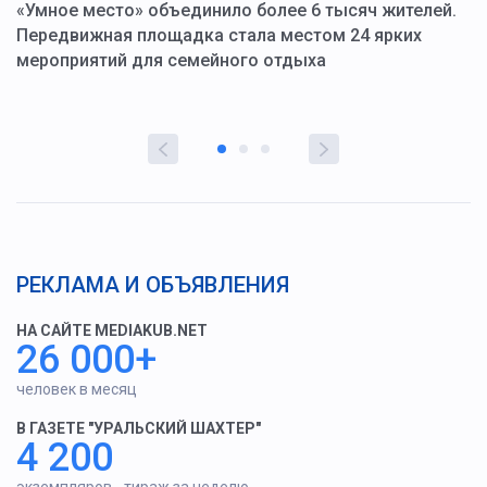
«Умное место» объединило более 6 тысяч жителей.
В
ю
Передвижная площадка стала местом 24 ярких
Г
мероприятий для семейного отдыха
у
РЕКЛАМА И ОБЪЯВЛЕНИЯ
НА САЙТЕ MEDIAKUB.NET
26 000+
человек в месяц
В ГАЗЕТЕ "УРАЛЬСКИЙ ШАХТЕР"
4 200