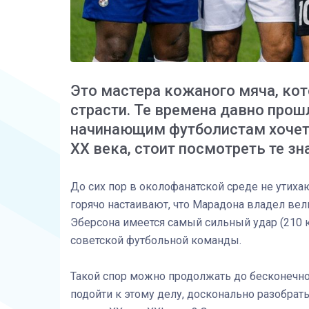
Это мастера кожаного мяча, ко
страсти. Те времена давно прошл
начинающим футболистам хочет
XX века, стоит посмотреть те з
До сих пор в околофанатской среде не утих
горячо настаивают, что Марадона владел вел
Эберсона имеется самый сильный удар (210 к
советской футбольной команды.
Такой спор можно продолжать до бесконечнос
подойти к этому делу, досконально разобрат