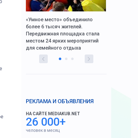
р
к Алексей
«Умное место» объединило
Вопрос цено
щения со
более 6 тысяч жителей.
года. Прокур
Передвижная площадка стала
восстановил
тскую
местом 24 ярких мероприятий
работников 
для семейного отдыха
здравоохран
е
РЕКЛАМА И ОБЪЯВЛЕНИЯ
НА САЙТЕ MEDIAKUB.NET
ое
26 000+
человек в месяц