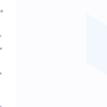
ый
л
ве
х
у