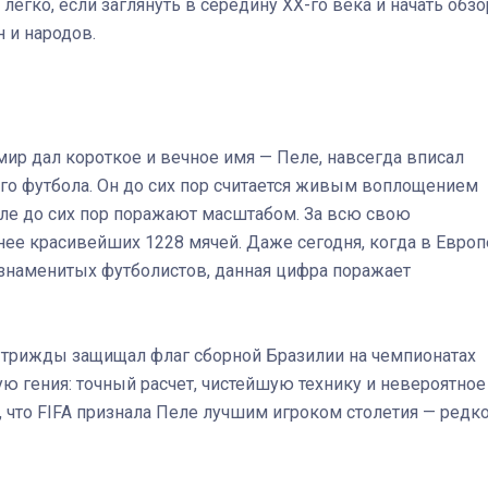
легко, если заглянуть в середину XX-го века и начать обзо
 и народов.
Штурмовик огня. Каза
Коробов после возвра
спецоперации сделал
реальностью свою де
мир дал короткое и вечное имя — Пеле, навсегда вписал
мечту
ого футбола. Он до сих пор считается живым воплощением
оле до сих пор поражают масштабом. За всю свою
ее красивейших 1228 мячей. Даже сегодня, когда в Европ
знаменитых футболистов, данная цифра поражает
а трижды защищал флаг сборной Бразилии на чемпионатах
ую гения: точный расчет, чистейшую технику и невероятное
, что FIFA признала Пеле лучшим игроком столетия — редк