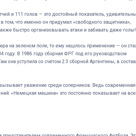
тчей и 111 голов — это достойный показатель, удивительн
 в том, что именно он придумал «свободного защитника»,
также быстро организовывать атаки и забивать даже голы!
ера на зеленом поле, то ему нашлось применение — он ста
 году. В 1986 году сборная ФРГ под его руководством
м она уступила со счётом 2:3 сборной Аргентины, в соста
р вызывает уважение среди соперников. Ведь современная
лений. «Немецкая машина» это постоянно показывает на все
 представителем современного французского футбола. Эт