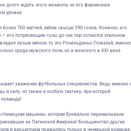
о долго ждать этого момента, но его фирменное
ом уровне.
более 760 матчей, забив свыше 290 голов. Конечно, его
о — его потрясающие голы до сих пор остаются эталоном
 владел лучше мячом, то это Рональдиньо Пожалуй, именн
только среди мужского пола, но и женского в XXI веке.
зывает уважение футбольных специалистов. Ведь именно 
 и силу, но также и особую тактику, при которой
я команда!
к «Немецкая машина», которая буквально перемалывала
риехавших из Латинской Америки! Большинство других
о сила и дисциплина прижились только в немецкой команде.