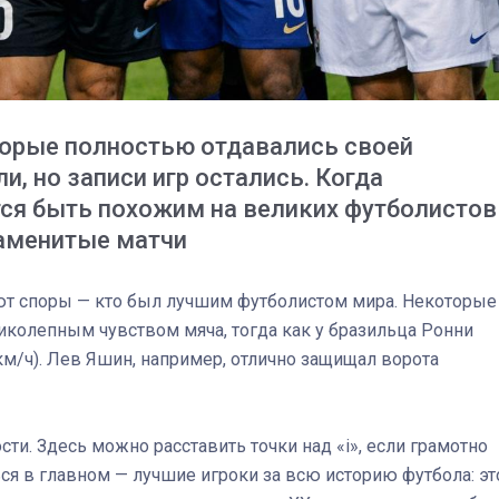
торые полностью отдавались своей
и, но записи игр остались. Когда
ся быть похожим на великих футболистов
наменитые матчи
ают споры — кто был лучшим футболистом мира. Некоторые
иколепным чувством мяча, тогда как у бразильца Ронни
03
4 октября 2025
м/ч). Лев Яшин, например, отлично защищал ворота
ти. Здесь можно расставить точки над «i», если грамотно
ься в главном — лучшие игроки за всю историю футбола: эт