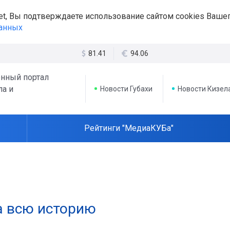
et, Вы подтверждаете использование сайтом cookies Вашег
данных
81.41
94.06
нный портал
ла и
Новости Губахи
Новости Кизел
Рейтинги "МедиаКУБа"
а всю историю