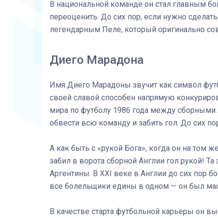
В национальной команде он стал главным бо
переоценить. До сих пор, если нужно сделать
легендарным Пеле, который оригинально совм
Диего Марадона
Имя Диего Марадоны звучит как символ футб
своей славой способен напрямую конкуриров
мира по футболу 1986 года между сборными 
обвести всю команду и забить гол. До сих по
А как быть с «рукой Бога», когда он на том 
забил в ворота сборной Англии гол рукой! Та 
Аргентины. В XXI веке в Англии до сих пор 
все болельщики едины в одном — он был мас
В качестве старта футбольной карьеры он выб