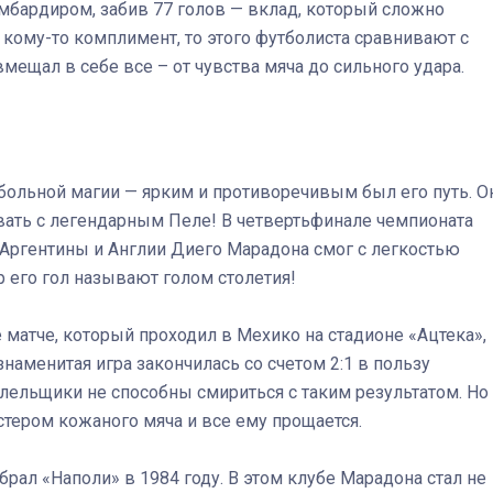
мбардиром, забив 77 голов — вклад, который сложно
 кому-то комплимент, то этого футболиста сравнивают с
ещал в себе все – от чувства мяча до сильного удара.
ольной магии — ярким и противоречивым был его путь. О
ать с легендарным Пеле! В четвертьфинале чемпионата
Аргентины и Англии Диего Марадона смог с легкостью
р его гол называют голом столетия!
же матче, который проходил в Мехико на стадионе «Ацтека»,
знаменитая игра закончилась со счетом 2:1 в пользу
болельщики не способны смириться с таким результатом. Но
тером кожаного мяча и все ему прощается.
рал «Наполи» в 1984 году. В этом клубе Марадона стал не