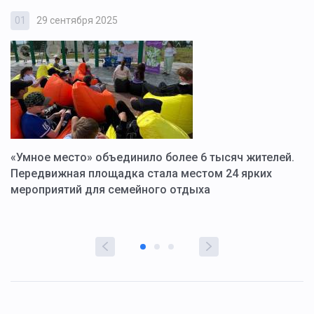
01
29 сентября 2025
0
«Умное место» объединило более 6 тысяч жителей.
В
ю
Передвижная площадка стала местом 24 ярких
Г
мероприятий для семейного отдыха
у