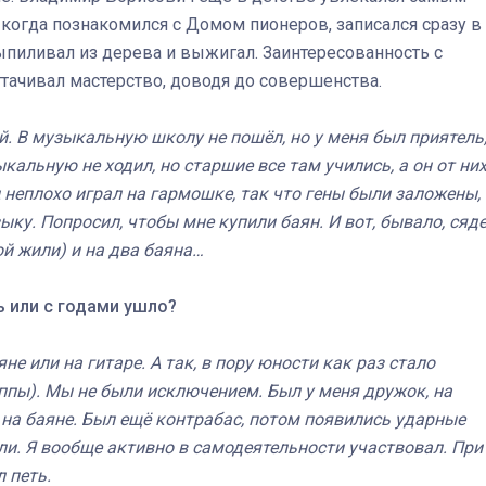
когда познакомился с Домом пионеров, записался сразу в
выпиливал из дерева и выжигал. Заинтересованность с
ттачивал мастерство, доводя до совершенства.
. В музыкальную школу не пошёл, но у меня был приятель,
альную не ходил, но старшие все там учились, а он от ни
ец неплохо играл на гармошке, так что гены были заложены,
ыку. Попросил, чтобы мне купили баян. И вот, бывало, сяд
й жили) и на два баяна…
ь или с годами ушло?
яне или на гитаре. А так, в пору юности как раз стало
пы). Мы не были исключением. Был у меня дружок, на
я на баяне. Был ещё контрабас, потом появились ударные
али. Я вообще активно в самодеятельности участвовал. При
 петь.