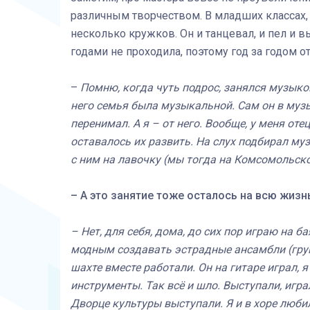
различным творчеством. В младших классах, 
несколько кружков. Он и танцевал, и пел и 
годами не проходила, поэтому год за годом о
–
Помню, когда чуть подрос, занялся музыкой
него семья была музыкальной. Сам он в музык
перенимал. А я – от него. Вообще, у меня от
оставалось их развить. На слух подбирал муз
с ним на лавочку (мы тогда на Комсомольско
– А это занятие тоже осталось на всю жизн
– Нет, для себя, дома, до сих пор играю на ба
модным создавать эстрадные ансамбли (груп
шахте вместе работали. Он на гитаре играл, 
инструменты. Так всё и шло. Выступали, игр
Дворце культуры выступали. Я и в хоре любил