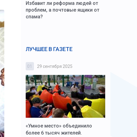
Избавит ли реформа людей от
проблем, а почтовые ящики от
спама?
ЛУЧШЕЕ В ГАЗЕТЕ
01
29 сентября 2025
02
3 октября
к Алексей
«Умное место» объединило
Вопрос цено
щения со
более 6 тысяч жителей.
года. Прокур