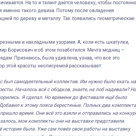
ичивается. На то и талант даётся человеку, чтобы постоянн
 именно такого девиза. Потому после овладения
ацией по дереву и металлу. Так появились геометрические
езными и накладными узорами. А, коли есть шкатулки,
мир Борисович и об этом позаботился. Мечта модниц –
дам. Признаюсь, была удивлена, узнав, что всё это
тор этой красоты неописуемой рассказывает:
ас был самодеятельный коллектив. Им нужно было ехать на
есты. Началось всё с ободков, знаете, на лоб надевали? Н
орились. Я сделал. Но времени до фестиваля ещё было
 Добавил к этому пояса берестяные. Полных два комплект
 пришло время. Они всё это взяли и отправились на конкур
залось, мои комплекты они на выставке представили.
щё история была. Уже сам повёз свои работы на выставку