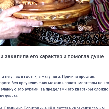
спецоперации сделал
реальностью свою де
мечту
и закалила его характер и помогла душе
а не у нас в гостях, а мы у него. Причина простая:
орого без преувеличения можно назвать мастером на вс
сделанную его руками, за пределами его квартиры сложно
 шедевры.
ие. Владимир Борисович ещё в детстве увлекался самым