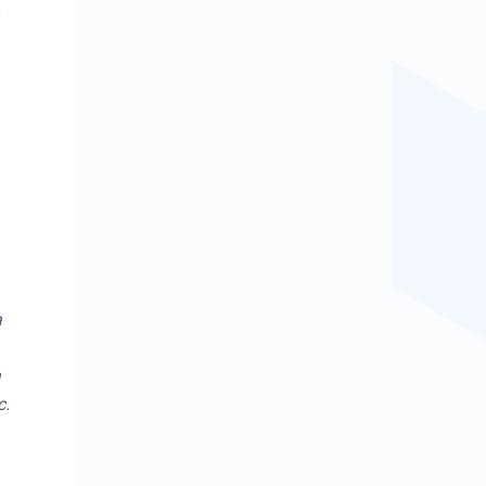
о
а
а
с.