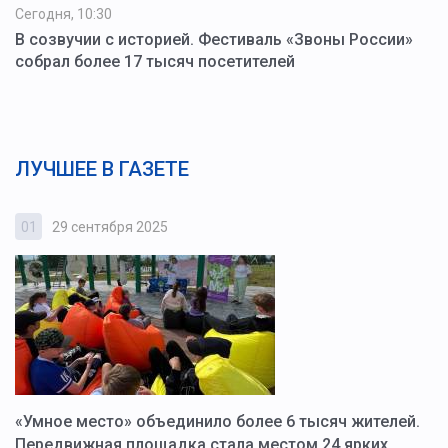
Сегодня, 10:30
В созвучии с историей. Фестиваль «Звоны России»
собрал более 17 тысяч посетителей
ЛУЧШЕЕ В ГАЗЕТЕ
01
29 сентября 2025
0
«Умное место» объединило более 6 тысяч жителей.
В
ю
Передвижная площадка стала местом 24 ярких
Г