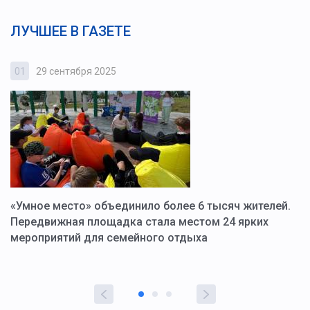
ЛУЧШЕЕ В ГАЗЕТЕ
01
29 сентября 2025
0
«Умное место» объединило более 6 тысяч жителей.
В
ю
Передвижная площадка стала местом 24 ярких
Г
мероприятий для семейного отдыха
у