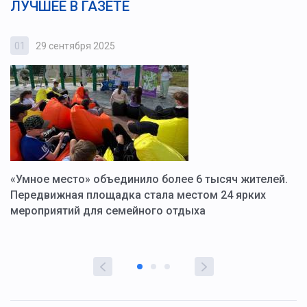
ЛУЧШЕЕ В ГАЗЕТЕ
01
29 сентября 2025
0
«Умное место» объединило более 6 тысяч жителей.
В
ю
Передвижная площадка стала местом 24 ярких
Г
мероприятий для семейного отдыха
у