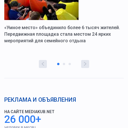
«Умное место» объединило более 6 тысяч жителей.
В
ю
Передвижная площадка стала местом 24 ярких
Г
мероприятий для семейного отдыха
у
РЕКЛАМА И ОБЪЯВЛЕНИЯ
НА САЙТЕ MEDIAKUB.NET
26 000+
человек в месяц