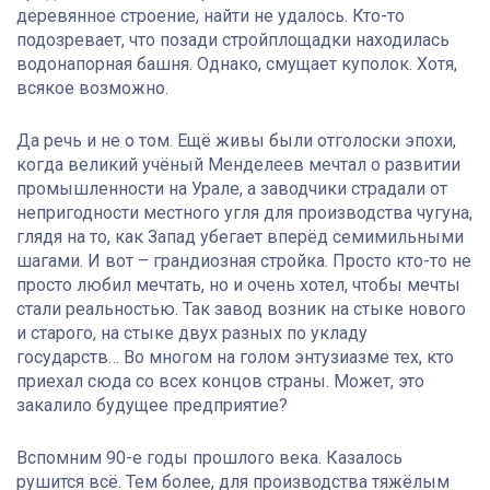
деревянное строение, найти не удалось. Кто-то
подозревает, что позади стройплощадки находилась
водонапорная башня. Однако, смущает куполок. Хотя,
всякое возможно.
Да речь и не о том. Ещё живы были отголоски эпохи,
когда великий учёный Менделеев мечтал о развитии
промышленности на Урале, а заводчики страдали от
непригодности местного угля для производства чугуна,
глядя на то, как Запад убегает вперёд семимильными
шагами. И вот – грандиозная стройка. Просто кто-то не
просто любил мечтать, но и очень хотел, чтобы мечты
стали реальностью. Так завод возник на стыке нового
и старого, на стыке двух разных по укладу
государств… Во многом на голом энтузиазме тех, кто
приехал сюда со всех концов страны. Может, это
закалило будущее предприятие?
Вспомним 90-е годы прошлого века. Казалось
рушится всё. Тем более, для производства тяжёлым