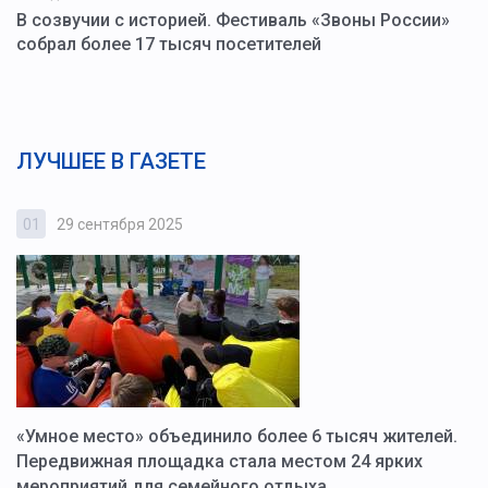
В созвучии с историей. Фестиваль «Звоны России»
собрал более 17 тысяч посетителей
ЛУЧШЕЕ В ГАЗЕТЕ
01
29 сентября 2025
0
«Умное место» объединило более 6 тысяч жителей.
В
ю
Передвижная площадка стала местом 24 ярких
Г
мероприятий для семейного отдыха
у