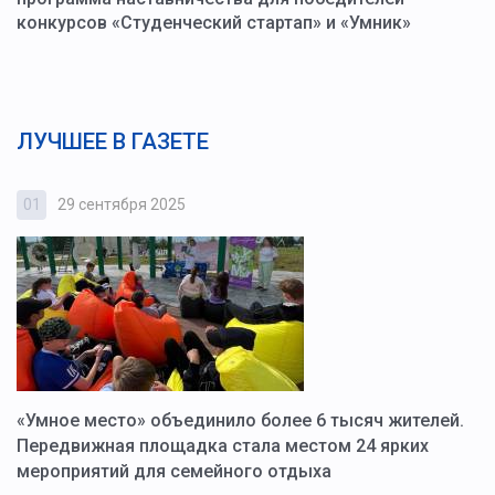
конкурсов «Студенческий стартап» и «Умник»
ЛУЧШЕЕ В ГАЗЕТЕ
01
29 сентября 2025
0
«Умное место» объединило более 6 тысяч жителей.
В
ю
Передвижная площадка стала местом 24 ярких
Г
мероприятий для семейного отдыха
у